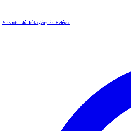
Viszonteladói fiók igénylése
Belépés