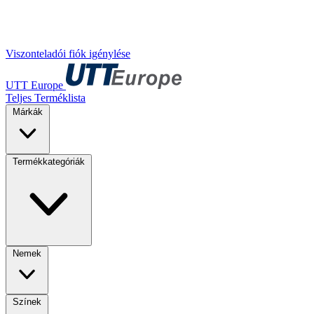
Viszonteladói fiók igénylése
UTT Europe
Teljes Terméklista
Márkák
Termékkategóriák
Nemek
Színek