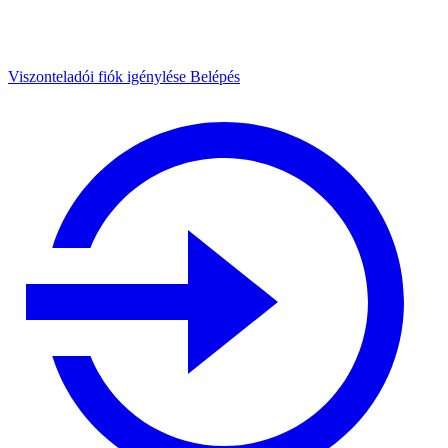
Viszonteladói fiók igénylése
Belépés