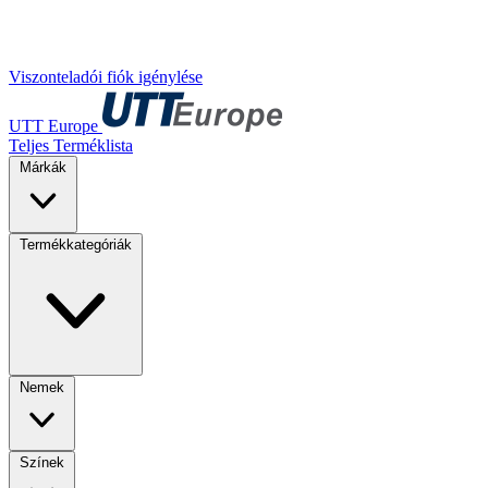
Viszonteladói fiók igénylése
UTT Europe
Teljes Terméklista
Márkák
Termékkategóriák
Nemek
Színek