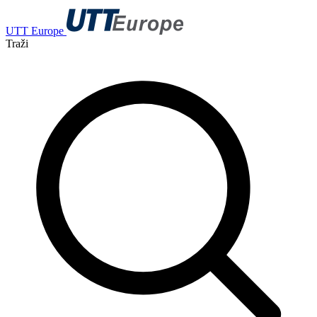
UTT Europe
Traži