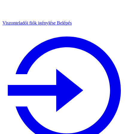
Viszonteladói fiók igénylése
Belépés