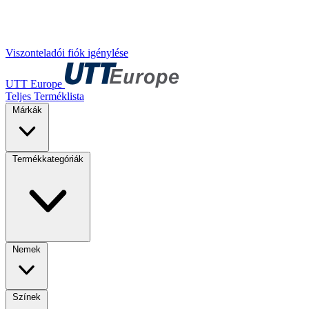
Viszonteladói fiók igénylése
UTT Europe
Teljes Terméklista
Márkák
Termékkategóriák
Nemek
Színek