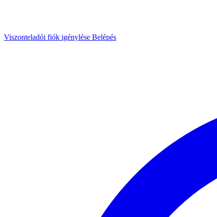
Viszonteladói fiók igénylése
Belépés