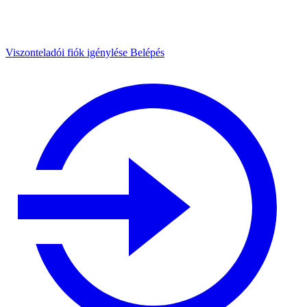
Viszonteladói fiók igénylése
Belépés