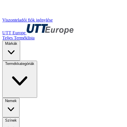
Viszonteladói fiók igénylése
UTT Europe
Teljes Terméklista
Márkák
Termékkategóriák
Nemek
Színek