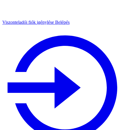
Viszonteladói fiók igénylése
Belépés