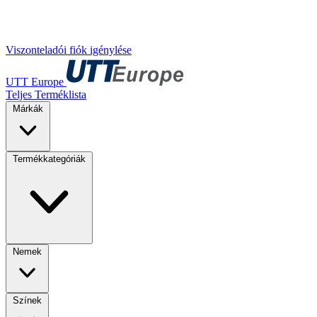
Viszonteladói fiók igénylése
UTT Europe
Teljes Terméklista
Márkák
Termékkategóriák
Nemek
Színek