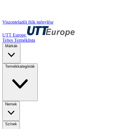
Viszonteladói fiók igénylése
UTT Europe
Teljes Terméklista
Márkák
Termékkategóriák
Nemek
Színek