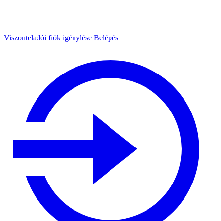
Viszonteladói fiók igénylése
Belépés