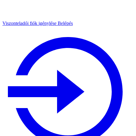
Viszonteladói fiók igénylése
Belépés