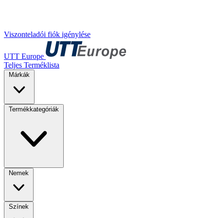
Viszonteladói fiók igénylése
UTT Europe
Teljes Terméklista
Márkák
Termékkategóriák
Nemek
Színek