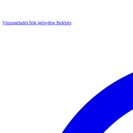
Viszonteladói fiók igénylése
Belépés