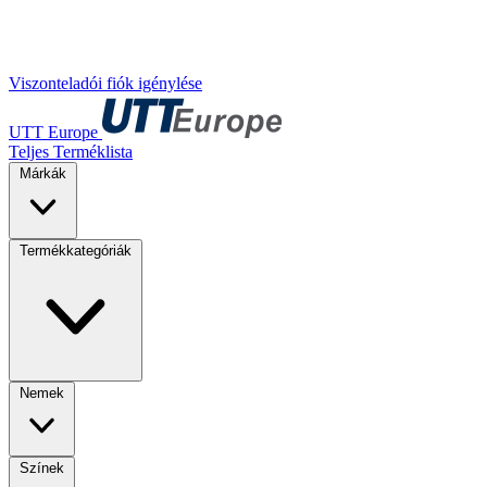
Viszonteladói fiók igénylése
UTT Europe
Teljes Terméklista
Márkák
Termékkategóriák
Nemek
Színek