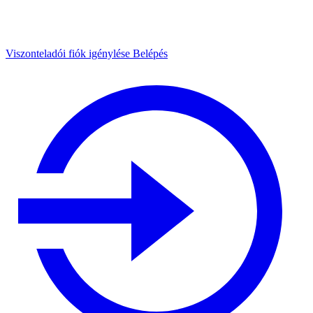
Viszonteladói fiók igénylése
Belépés