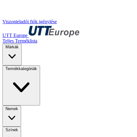
Viszonteladói fiók igénylése
UTT Europe
Teljes Terméklista
Márkák
Termékkategóriák
Nemek
Színek