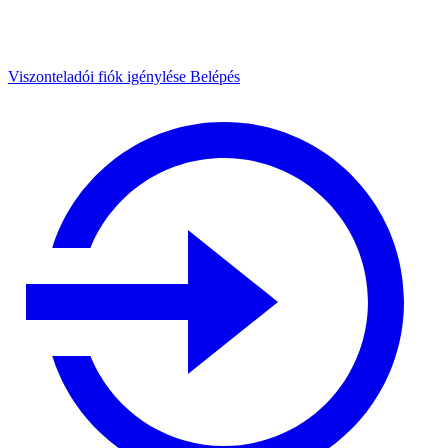
Viszonteladói fiók igénylése
Belépés