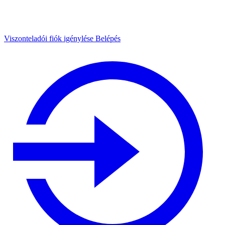
Viszonteladói fiók igénylése
Belépés