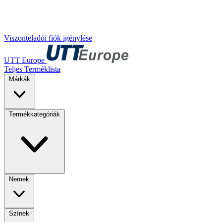
Viszonteladói fiók igénylése
UTT Europe
Teljes Terméklista
Márkák
Termékkategóriák
Nemek
Színek