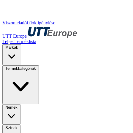
Viszonteladói fiók igénylése
UTT Europe
Teljes Terméklista
Márkák
Termékkategóriák
Nemek
Színek