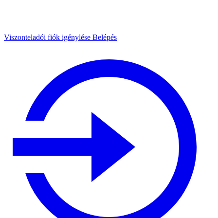
Viszonteladói fiók igénylése
Belépés