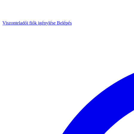
Viszonteladói fiók igénylése
Belépés