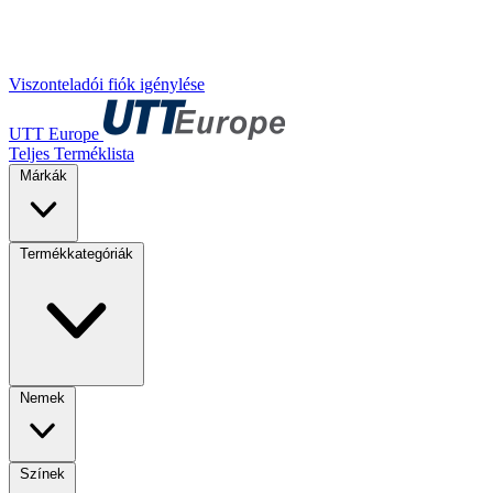
Viszonteladói fiók igénylése
UTT Europe
Teljes Terméklista
Márkák
Termékkategóriák
Nemek
Színek