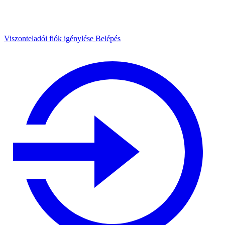
Viszonteladói fiók igénylése
Belépés