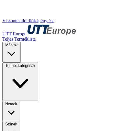
Viszonteladói fiók igénylése
UTT Europe
Teljes Terméklista
Márkák
Termékkategóriák
Nemek
Színek