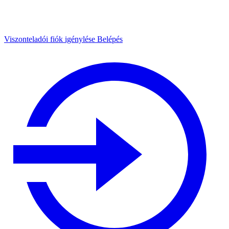
Viszonteladói fiók igénylése
Belépés