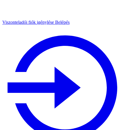
Viszonteladói fiók igénylése
Belépés