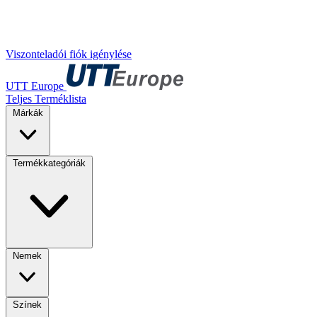
Viszonteladói fiók igénylése
UTT Europe
Teljes Terméklista
Márkák
Termékkategóriák
Nemek
Színek