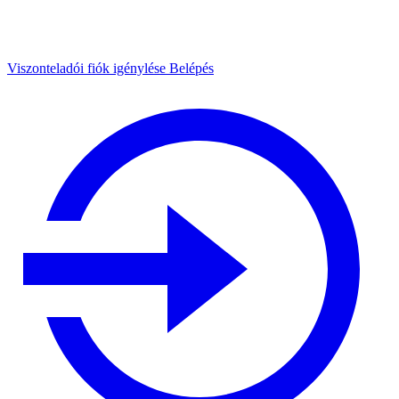
Viszonteladói fiók igénylése
Belépés