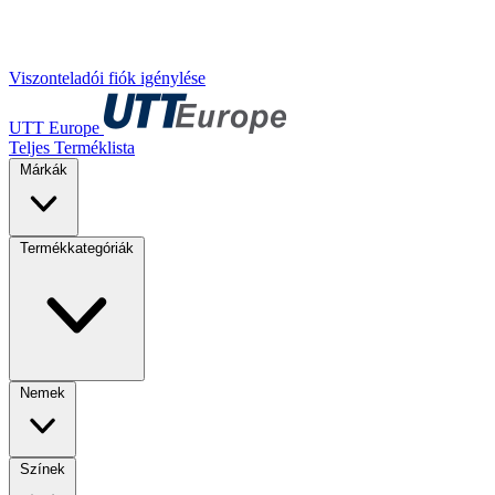
Viszonteladói fiók igénylése
UTT Europe
Teljes Terméklista
Márkák
Termékkategóriák
Nemek
Színek