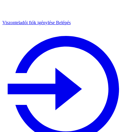
Viszonteladói fiók igénylése
Belépés