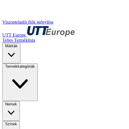
Viszonteladói fiók igénylése
UTT Europe
Teljes Terméklista
Márkák
Termékkategóriák
Nemek
Színek