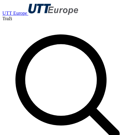
UTT Europe
Traži