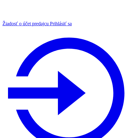
Žiadosť o účet predajcu
Prihlásiť sa