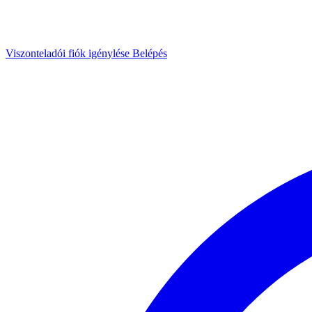
Viszonteladói fiók igénylése
Belépés