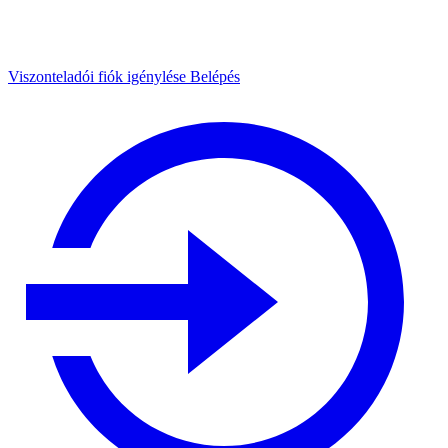
Viszonteladói fiók igénylése
Belépés