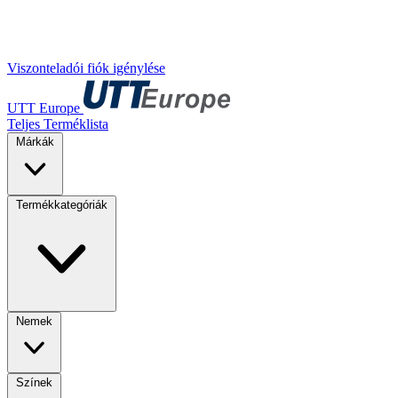
Viszonteladói fiók igénylése
UTT Europe
Teljes Terméklista
Márkák
Termékkategóriák
Nemek
Színek