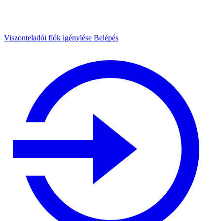
Viszonteladói fiók igénylése
Belépés