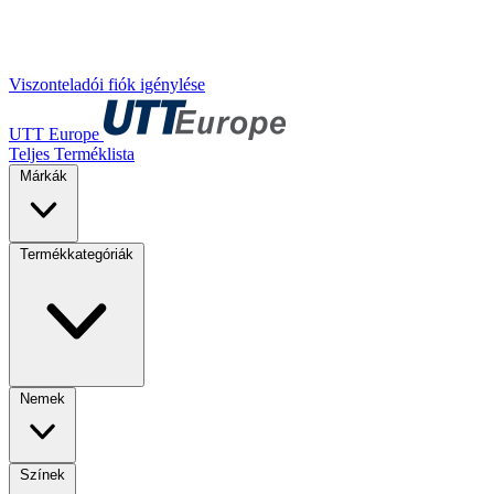
Viszonteladói fiók igénylése
UTT Europe
Teljes Terméklista
Márkák
Termékkategóriák
Nemek
Színek