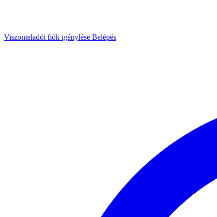
Viszonteladói fiók igénylése
Belépés