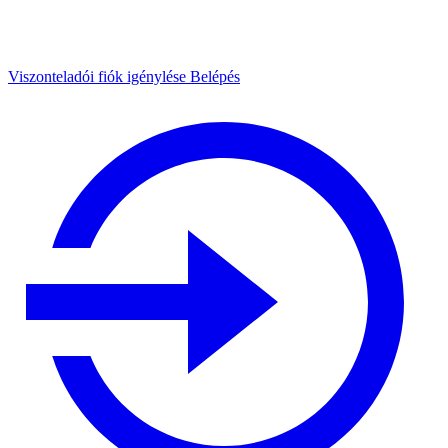
Viszonteladói fiók igénylése
Belépés