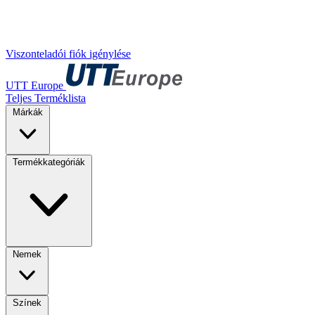
Viszonteladói fiók igénylése
UTT Europe
Teljes Terméklista
Márkák
Termékkategóriák
Nemek
Színek