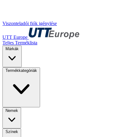
Viszonteladói fiók igénylése
UTT Europe
Teljes Terméklista
Márkák
Termékkategóriák
Nemek
Színek