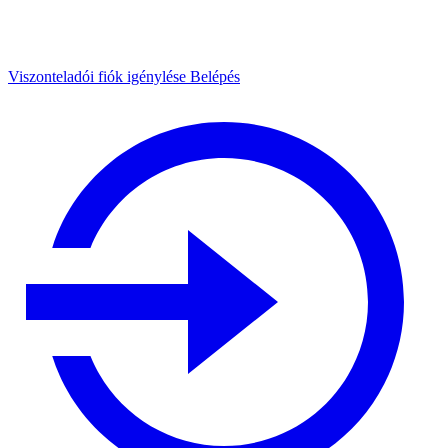
Viszonteladói fiók igénylése
Belépés