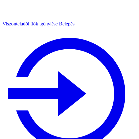
Viszonteladói fiók igénylése
Belépés