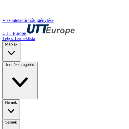
Viszonteladói fiók igénylése
UTT Europe
Teljes Terméklista
Márkák
Termékkategóriák
Nemek
Színek