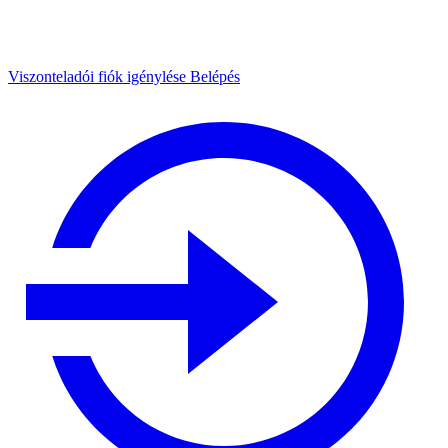
Viszonteladói fiók igénylése
Belépés