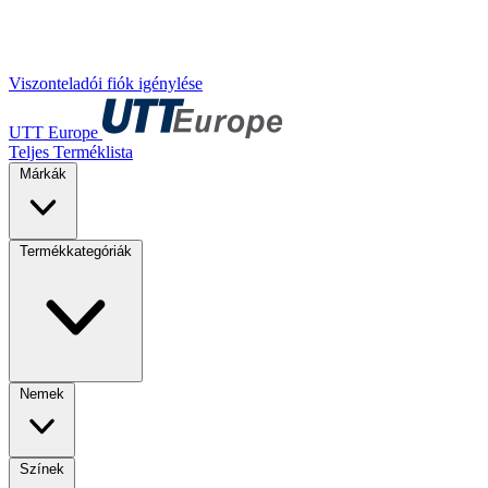
Viszonteladói fiók igénylése
UTT Europe
Teljes Terméklista
Márkák
Termékkategóriák
Nemek
Színek