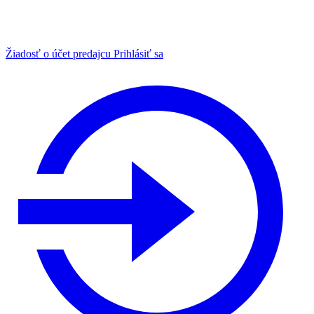
Žiadosť o účet predajcu
Prihlásiť sa