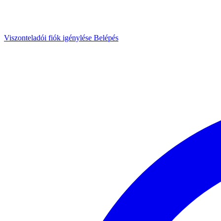
Viszonteladói fiók igénylése
Belépés