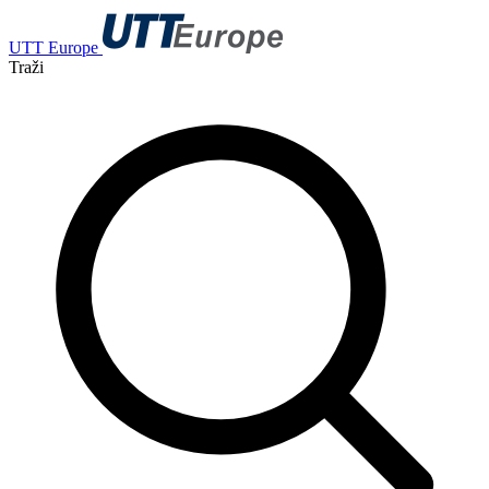
UTT Europe
Traži