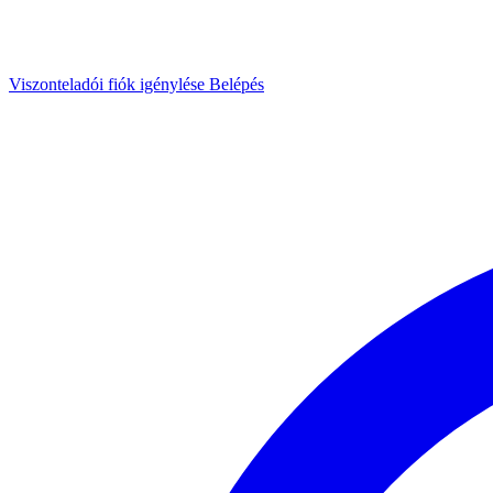
Viszonteladói fiók igénylése
Belépés