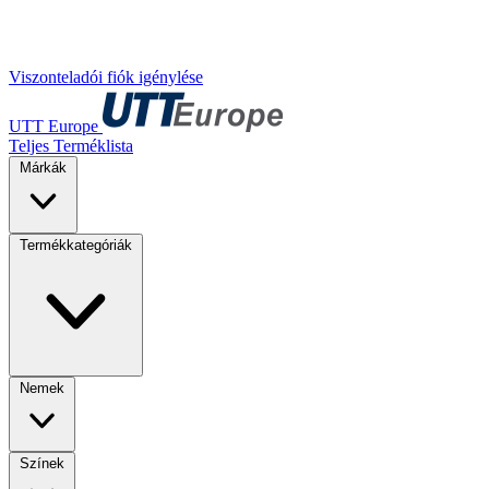
Viszonteladói fiók igénylése
UTT Europe
Teljes Terméklista
Márkák
Termékkategóriák
Nemek
Színek