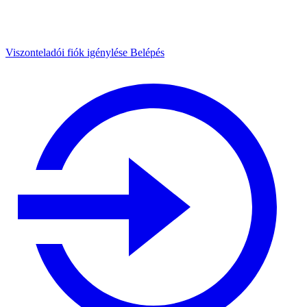
Viszonteladói fiók igénylése
Belépés