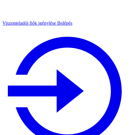
Viszonteladói fiók igénylése
Belépés