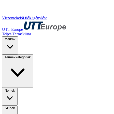
Viszonteladói fiók igénylése
UTT Europe
Teljes Terméklista
Márkák
Termékkategóriák
Nemek
Színek