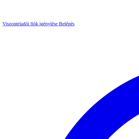
Viszonteladói fiók igénylése
Belépés