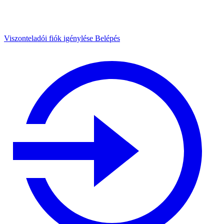
Viszonteladói fiók igénylése
Belépés