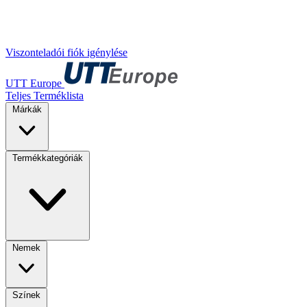
Viszonteladói fiók igénylése
UTT Europe
Teljes Terméklista
Márkák
Termékkategóriák
Nemek
Színek