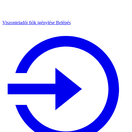
Viszonteladói fiók igénylése
Belépés