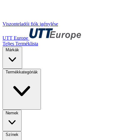
Viszonteladói fiók igénylése
UTT Europe
Teljes Terméklista
Márkák
Termékkategóriák
Nemek
Színek