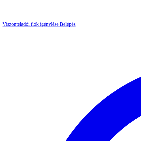
Viszonteladói fiók igénylése
Belépés