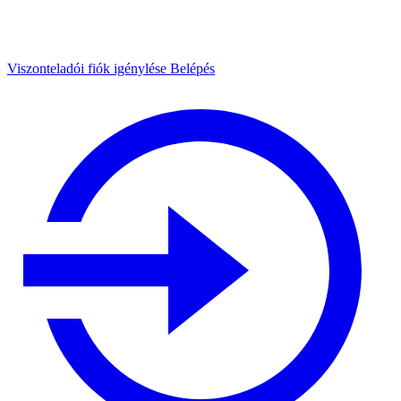
Viszonteladói fiók igénylése
Belépés