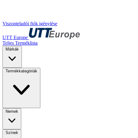
Viszonteladói fiók igénylése
UTT Europe
Teljes Terméklista
Márkák
Termékkategóriák
Nemek
Színek