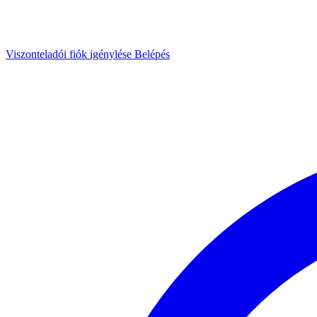
Viszonteladói fiók igénylése
Belépés