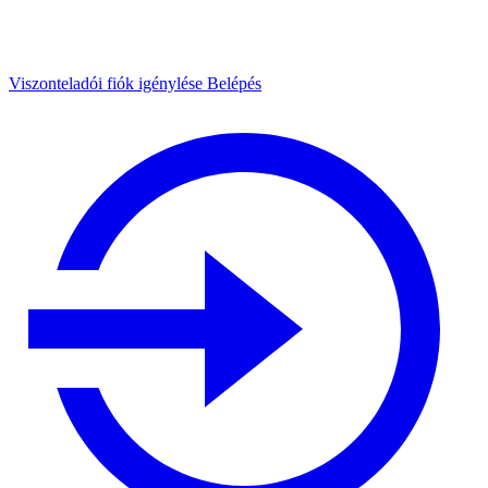
Viszonteladói fiók igénylése
Belépés