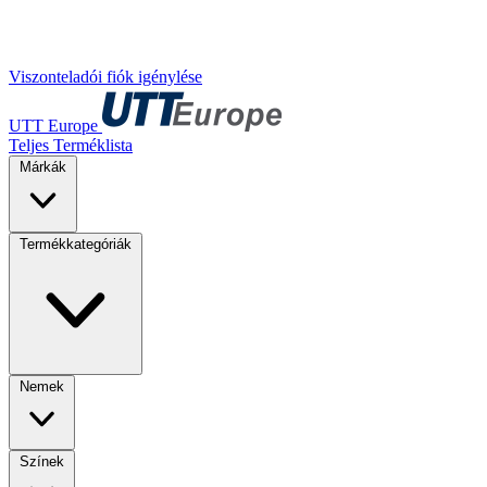
Viszonteladói fiók igénylése
UTT Europe
Teljes Terméklista
Márkák
Termékkategóriák
Nemek
Színek