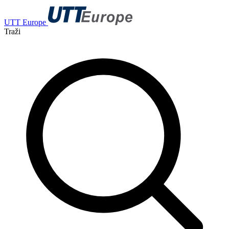
UTT Europe
Traži