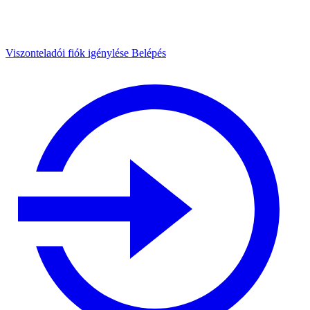
Viszonteladói fiók igénylése
Belépés