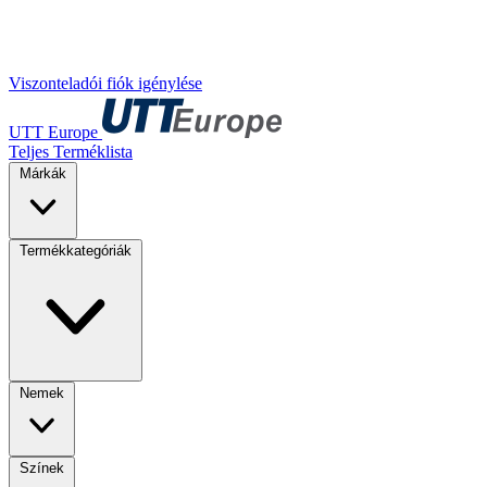
Viszonteladói fiók igénylése
UTT Europe
Teljes Terméklista
Márkák
Termékkategóriák
Nemek
Színek