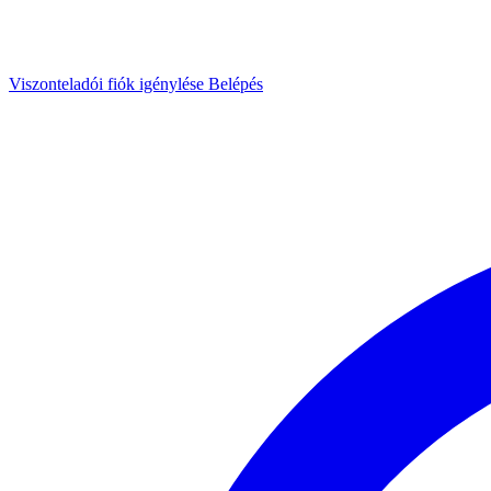
Viszonteladói fiók igénylése
Belépés