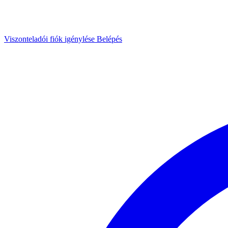
Viszonteladói fiók igénylése
Belépés