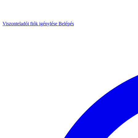
Viszonteladói fiók igénylése
Belépés