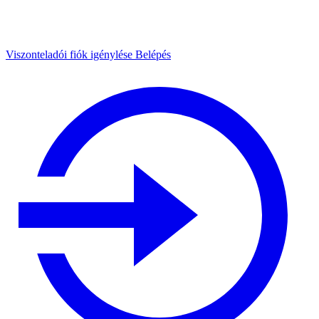
Viszonteladói fiók igénylése
Belépés