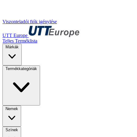
Viszonteladói fiók igénylése
UTT Europe
Teljes Terméklista
Márkák
Termékkategóriák
Nemek
Színek